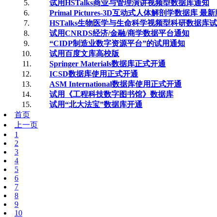
5.
试用HSTalks商业与管理演讲视频型数据库通知
6.
Primal Pictures-3D互动式人体解剖学数据
7.
HSTalks生物医学与生命科学视频型科研数据库
8.
试用CNRDS经济/金融/商学数据平台通知
9.
“CIDP制造业数字资源平台”的试用通知
10.
试用百度文库高校版
11.
Springer Materials数据库正式开通
12.
ICSD数据库使用正式开通
13.
ASM International数据库使用正式开通
14.
试用《工程科技数字图书馆》数据库
15.
试用“北大法宝”数据库开通
首页
上一页
1
2
3
4
5
6
7
8
9
10