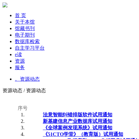
首 页
关于本馆
馆藏书刊
电子期刊
数据库检索
自主学习平台
e读
资源
服务
。资源动态
资源动态 / 资源动态
序号
1.
法意智能纠错排版软件试用通知
2.
新基建信息产业数据库试用通知
3.
《全球案例发现系统》试用通知
4.
《51CTO学堂》（教育版）试用通知