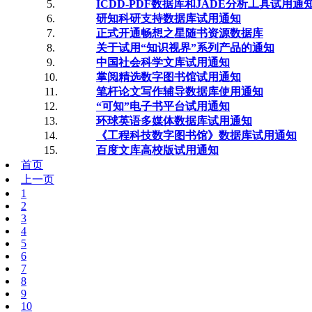
5.
ICDD-PDF数据库和JADE分析工具试用通
6.
研知科研支持数据库试用通知
7.
正式开通畅想之星随书资源数据库
8.
关于试用“知识视界”系列产品的通知
9.
中国社会科学文库试用通知
10.
掌阅精选数字图书馆试用通知
11.
笔杆论文写作辅导数据库使用通知
12.
“可知”电子书平台试用通知
13.
环球英语多媒体数据库试用通知
14.
《工程科技数字图书馆》数据库试用通知
15.
百度文库高校版试用通知
首页
上一页
1
2
3
4
5
6
7
8
9
10